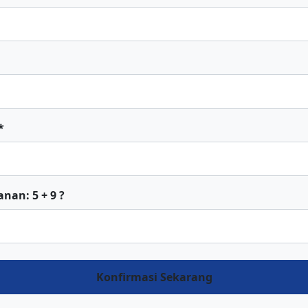
*
nan: 5 + 9 ?
Konfirmasi Sekarang