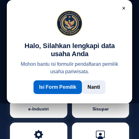
×
Kementerian Pariwisata Republik Indonesia
Halo, Silahkan lengkapi data
Portal
usaha Anda
Industri Pariwisata Indonesia
Mohon bantu isi formulir pendaftaran pemilik
usaha pariwisata.
Isi Form Pemilik
Nanti
e-Industri
Sisupar